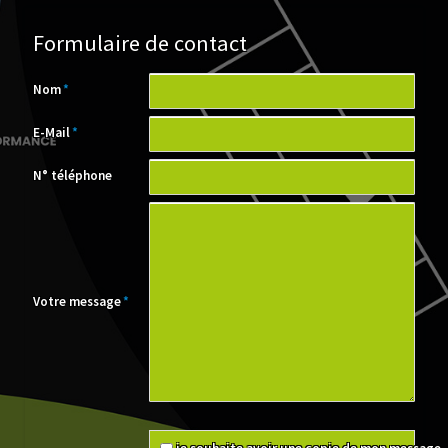
Formulaire de contact
Champ
Nom
*
obligatoire
Champ
E-Mail
*
obligatoire
N° téléphone
Champ
Votre message
*
obligatoire